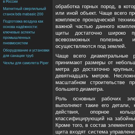
в России
обработка горных пород, в кото
Магнитный сверлильный
или иной объект. Чаще всего п
станок bds mabasic 200
комплексе проходческой техник
Подготовка воздуха как
важной частью данного комплек
основа надёжности:
ключевые аспекты
щиты достаточно широко пр
промышленных
всевозможных полезных и
пневмосистем
осуществляются под землей.
Оборудование и установки
для санации труб
Чаще всего диаметральные р
принимают размеры от небольш
Чехлы для самолета Piper
метра до достаточно крупных,
девятнадцать метров. Несложн
масштабном строительстве пр
большего диаметра.
Роль основных рабочих эле
выполняют такие его детали, 
действия, опорное коль
классифицирующий на забойны
Кроме того, в состав элементов
щита входят система управлени