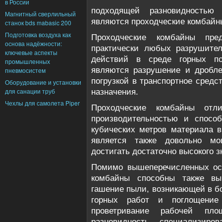
в России
подходящей разновидностью 
Магнитный сверлильный
являются проходческие комбайн
станок bds mabasic 200
Подготовка воздуха как
Проходческие комбайны пре
основа надёжности:
практически любых разрушител
ключевые аспекты
действий в среде горных по
промышленных
являются разрушение и дробл
пневмосистем
погрузкой в транспортное средс
Оборудование и установки
для санации труб
назначения.
Чехлы для самолета Piper
Проходческие комбайны отли
производительностью и способ
кубических метров материала в
является также довольно м
достигать достаточно высокого з
Помимо вышеперечисленных ос
комбайны способны также вып
гашение пыли, возникающей в б
горных работ и поглощение
проветривание рабочей пло
разновидность специализиро