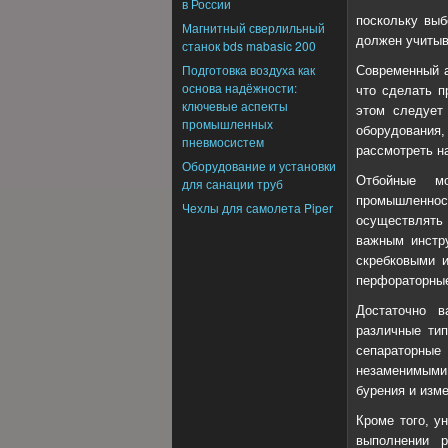
в России
поскольку выб
Магнитный сверлильный
должен учитыв
станок bds mabasic 200
Подготовка воздуха как
Современный а
основа надёжности:
что сделать п
ключевые аспекты
этом следует
промышленных
оборудования,
пневмосистем
рассмотреть н
Оборудование и установки
Отбойные м
для санации труб
промышленно
Чехлы для самолета Piper
осуществлять
важным инстру
скребковыми 
перфораторные
Достаточно 
различные тип
сепараторны
незаменимыми
бурения и изме
Кроме того, у
выполнении р