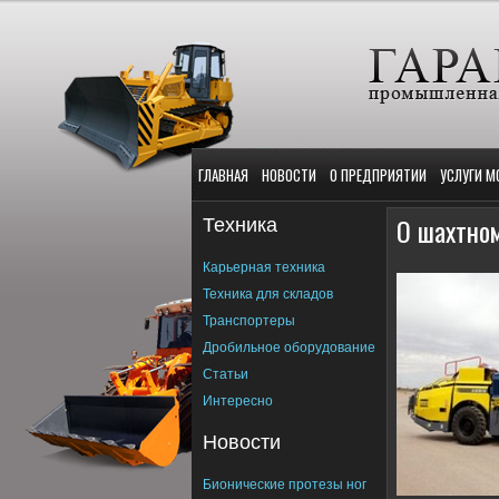
ГЛАВНАЯ
НОВОСТИ
О ПРЕДПРИЯТИИ
УСЛУГИ М
Техника
О шахтно
Карьерная техника
Техника для складов
Транспортеры
Дробильное оборудование
Статьи
Интересно
Новости
Бионические протезы ног