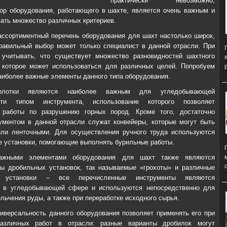
практически невозможно,
ор оборудования, работающего в шахте, является очень важным и
ать множество различных критериев.
ссортиментный перечень оборудования для шахт настолько широк,
равильный выбор может только специалист в данной отрасли. При
 учитывать, что существует множество разновидностей шахтного
 которое может использоваться для различных целей. Попробуем
аиболее важные элементы данного типа оборудования.
олотки являются наиболее важным для угледобывающей
сти типом инструмента, использование которого позволяет
 работы по разрушению горных пород. Кроме того, достаточно
ментом в данной отрасли служат конвейеры, которые могут быть
или ленточными. Для осуществления ручного труда используются
 установки, помогающие выполнять бурильные работы.
важными элементами оборудования для шахт также являются
ы дробильных установок, так называемые «грохоты» и различные
е установки – все перечисленные инструменты являются
 в угледобывающей сфере и используются непосредственно для
льчения руды, а также при переработке исходного сырья.
ниверсальность данного оборудования позволяет применять его при
азличных работ в отрасли: разные варианты дробилок могут