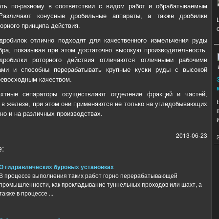
ать по-разному в соответствии с видом работ и обрабатываемым
Различают конусные дробильные аппараты, а также дробилки
орного принципа действия.
дробилок отлично подходят для качественного измельчения руды
бра, показывая при этом достаточно высокую производительность.
дробилки роторного действия отличаются отличными рабочими
ками и способны перерабатывать крупные куски руды с высокой
ревосходным качеством.
хтные сепараторы осуществляют отделение фракций и частей,
в железе, при этом они применяются не только на угледобывающих
но и на различных производствах.
2013-06-23
:
О гидравлических буровых установках
В процессе выполнения таких работ горно перерабатывающей
промышленности, как прокладывание туннельных проходов или шахт, а
также в процессе ...