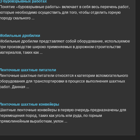
О буровзрывных работах
Понятие «буровзрывные работы» включает в себя весь перечень работ,
которые необходимо осуществить для того, чтобы отделить горную
породу скального ...
Мобильные дробилки
Мобильные дробилки представляют собой оборудование, используемое
при производстве широко применяемых в дорожном строительстве
материалов, таких как ...
Ленточные шахтные питатели
Ленточные шахтные питатели относятся к категории вспомогательного
оборудования для транспортировки в процессе выполнения шахтных
работ. Данная ...
Ленточные шахтные конвейеры
Шахтные ленточные конвейеры в первую очередь предназначены для
перемещения пород, таких как уголь или руда, по горным
прямолинейным выработкам, уклон ...