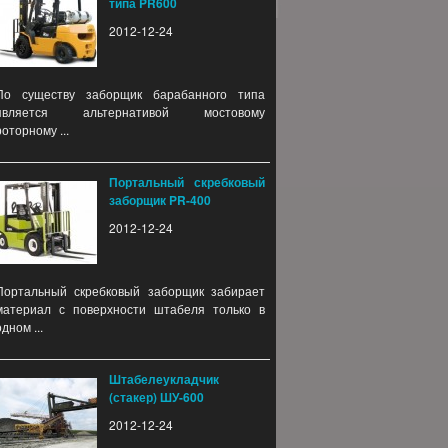
типа PR600
2012-12-24
По существу заборщик барабанного типа
является альтернативой мостовому
роторному ...
Портальный скребковый
заборщик PR-400
2012-12-24
Портальный скребковый заборщик забирает
материал с поверхности штабеля только в
одном ...
Штабелеукладчик
(стакер) ШУ-600
2012-12-24