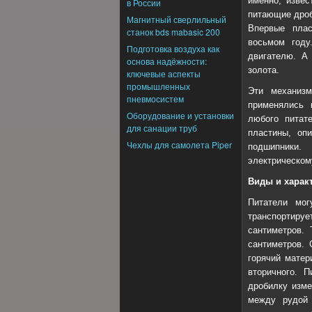
именно, извес
в России
питающие дроб
Магнитный сверлильный
Впервые плас
станок bds mabasic 200
восьмом году
Подготовка воздуха как
двигателю. А
основа надёжности:
золота.
ключевые аспекты
промышленных
Эти механиз
пневмосистем
применялись 
Оборудование и установки
любого питат
для санации труб
пластины, оп
Чехлы для самолета Piper
подшипники.
электрическом
Виды и харак
Питатели мог
транспортир
сантиметров.
сантиметров. 
горячий матер
вторичного. 
дробилку изме
между рудой 