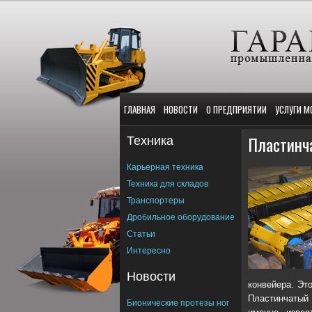
ГЛАВНАЯ
НОВОСТИ
О ПРЕДПРИЯТИИ
УСЛУГИ М
Техника
Пластинча
Карьерная техника
Техника для складов
Транспортеры
Дробильное оборудование
Статьи
Интересно
Новости
конвейера. Эт
Пластинчатый 
Бионические протезы ног