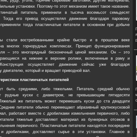
тняк, руду, уголь, горячие сырьевые заготовки, другие материалы,
ильные установки. Поэтому-то этот механизм имеет такое название.
тинчатый питатель применили в тысяча восемьсот семьдесят
. Тогда его привод осуществлял движение благодаря паровому
 применяли тогда пластинчатые питатели в основном при добыче
мы стали востребованными крайне быстро и в прошлом веке
на многих горнорудных комплексах. Принцип функционирования
еля – это многорядный бесконечный ценой механизм. Он – это
ирающиеся на нижние и верхние ролики, включенные в раму и
 Конструкция осуществляет движение сейчас уже благодаря
у двигателю, который и вращает приводной вал.
теристики пластинчатых питателей
ут быть средними, либо тяжелыми. Питатель средний обычно
ует рудные куски с диаметром, не превышающим пятидесяти
 Тяжелый же питатель может перемешать куски до ста двадцати
Средние питатели обычно перемещают абразивный крупнокусковой
иал, работают вместе с дробилками измельчения первичного, либо
Питатели тяжелые доставляют материал из бункерных отсеков в
льчения первичного. Пластинчатые питатели находятся посередине
и дробилками, доставляют сырье в эти установки. Главное в