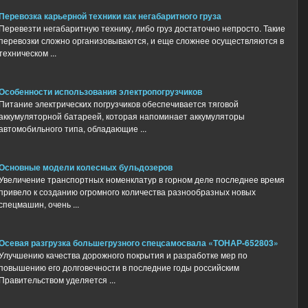
Перевозка карьерной техники как негабаритного груза
Перевезти негабаритную технику, либо груз достаточно непросто. Такие
перевозки сложно организовываются, и еще сложнее осуществляются в
техническом ...
Особенности использования электропогрузчиков
Питание электрических погрузчиков обеспечивается тяговой
аккумуляторной батареей, которая напоминает аккумуляторы
автомобильного типа, обладающие ...
Основные модели колесных бульдозеров
Увеличение транспортных номенклатур в горном деле последнее время
привело к созданию огромного количества разнообразных новых
спецмашин, очень ...
Осевая разгрузка большегрузного спецсамосвала «ТОНАР-652803»
Улучшению качества дорожного покрытия и разработке мер по
повышению его долговечности в последние годы российским
Правительством уделяется ...