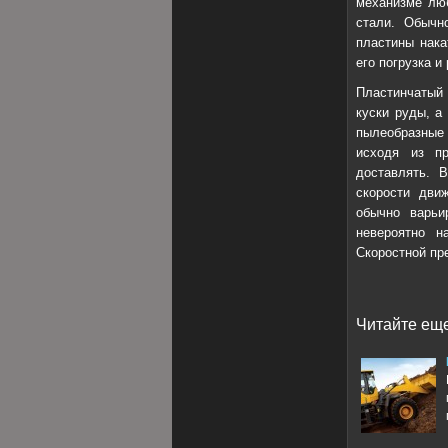
механизме люб
стали. Обычн
пластины нака
его погрузка и
Пластинчатый 
куски руды, а
пылеобразные 
исходя из пр
доставлять. В
скорости дви
обычно варьи
невероятно н
Скоростной пр
Читайте еще