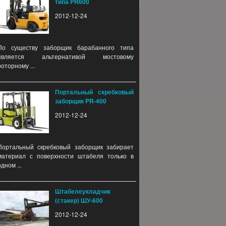
типа PR600
2012-12-24
По существу заборщик барабанного типа
является альтернативой мостовому
роторному ...
Портальный скребковый
заборщик PR-400
2012-12-24
Портальный скребковый заборщик забирает
материал с поверхности штабеля только в
одном ...
Штабелеукладчик
(стакер) ШУ-600
2012-12-24