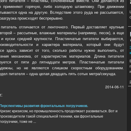
ого питателя – пластины, сочлененные вместе. Они делаются из
о применяют горячую, либо холодную штамповку. При движении
тываются одна на другую. Вследствие этого руда не рассыпается,
 разгрузка происходят беспрерывно.
питатель отличается от ленточного. Первый доставляет крупные
 второй – рассыпные, влажные материалы (например, песок), а еще
и куски средней крупности. Пластинчатые питатели выбираются,
оизводительности и характера материала, который они будут
се здесь зависит от того, сколько работы нужно выполнить, от
жения механизма, от характеристик материалов. Длина питателя
руется от пяти до пятнадцати метров. Пластинчатые питатели
адежны, но не являются слишком скоростным оборудованием.
едел питателя – одна целая двадцать пять сотых метра/секунда.
2014-06-11
:
Перспективы развития фронтальных погрузчиков.
Кризис кризисом, но промышленность продолжает развиваться. Вот и
производители такой специальной техники, как фронтальные
погрузчики, тоже не ...