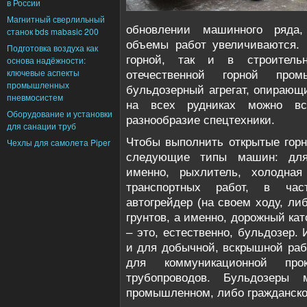
в России
Магнитный сверлильный
обновлении машинного ряда,
станок bds mabasic 200
объемы работ увеличиваются. 
Подготовка воздуха как
горной, так и в строитель
основа надёжности:
ключевые аспекты
отечественной горной про
промышленных
бульдозерный агрегат, опирающи
пневмосистем
на всех рудниках можно вст
Оборудование и установки
разнообразие спецтехники.
для санации труб
Чтобы выполнить открытые гор
Чехлы для самолета Piper
следующие типы машин: для 
именно, рыхлитель, холодна
транспортных работ, в част
автогрейдер (на своем ходу, ли
грунтов, а именно, дорожный ка
– это, естественно, бульдозер.
и для добычной, вскрышной рабо
для коммуникационной про
трубопроводов. Бульдозеры
промышленном, либо гражданско