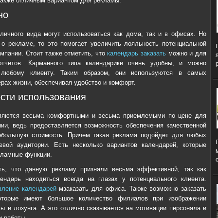
также отличным вариантом для рекламы.
но
личного вида могут использоваться как дома, так и в офисах. Но
 о рекламе, то это помогает увеличить лояльность потенциальной
омпании. Стоит также отметить, что
календарь заказать
можно и для
отчетов. Карманного типа календарики очень удобны, и можно
 любому клиенту. Таким образом, они используются в самых
рах жизни, обеспечивая удобство и комфорт.
сти использования
ляются весьма комфортными и весьма приемлемыми по цене для
ии, ведь предоставляется возможность обеспечения качественной
ебольшую стоимость. Причем такая реклама подойдет для любых
евой аудитории. Есть несколько вариантов календарей, которые
кламные функции.
ть, что данную рекламу признали весьма эффективной, так как
ендарь находиться всегда на глазах у потенциального клиента.
вление календарей
мзаказать для офиса. Также возможно заказать
оторые имеют большое количество филиалов при изображении
ы и лозунга. А это отлично сказывается на мотивации персонала и
 работы.