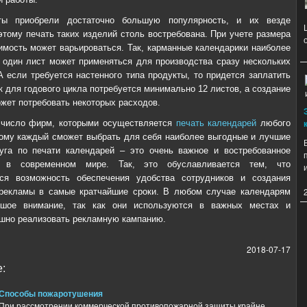
ты приобрели достаточно большую популярность, и их везде
этому печать таких изделий столь востребована. При учете размера
имость может варьироваться. Так, карманные календарики наиболее
 один лист может применяться для производства сразу нескольких
А если требуется настенного типа продукты, то придется заплатить
к для годового цикла потребуется минимально 12 листов, а создание
ожет потребовать некоторых расходов.
 число фирм, которыми осуществляется
печать календарей
любого
ому каждый сможет выбрать для себя наиболее выгодные и лучшие
уга по печати календарей – это очень важное и востребованное
е в современном мире. Так, это обуславливается тем, что
тся возможность обеспечения удобства сотрудников и создания
рекламы в самые кратчайшие сроки. В любом случае календарям
шое внимание, так как они используются в важных местах и
шно реализовать рекламную кампанию.
2018-07-17
:
Способы пожаротушения
При рассмотрении коммерческой противопожарной защиты крайне