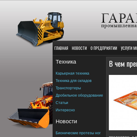
ГЛАВНАЯ
НОВОСТИ
О ПРЕДПРИЯТИИ
УСЛУГИ М
Техника
В чем пре
Карьерная техника
Техника для складов
Транспортеры
Дробильное оборудование
Статьи
Интересно
Новости
Бионические протезы ног