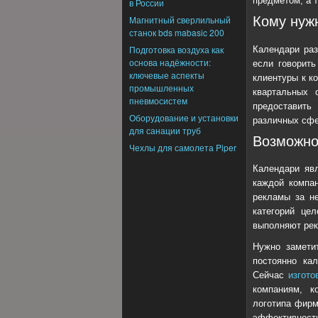
предметом, а 
в России
Магнитный сверлильный
Кому нуж
станок bds mabasic 200
Подготовка воздуха как
Календари раз
основа надёжности:
если говорить
ключевые аспекты
клиентуры к к
промышленных
квартальных 
пневмосистем
предоставить
Оборудование и установки
различных сфе
для санации труб
Возможно
Чехлы для самолета Piper
Календари яв
каждой компан
рекламы за н
категорий цел
выполняют ре
Нужно замети
постоянно кал
Сейчас
изгото
компаниям, к
логотипа фирм
эффективности