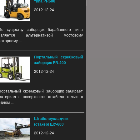
типа PR600
2012-12-24
По существу заборщик барабанного типа
является альтернативой мостовому
роторному ...
Портальный скребковый
заборщик PR-400
2012-12-24
Портальный скребковый заборщик забирает
материал с поверхности штабеля только в
одном ...
Штабелеукладчик
(стакер) ШУ-600
2012-12-24