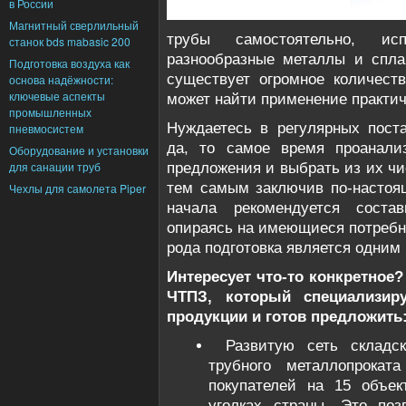
в России
Магнитный сверлильный
трубы самостоятельно, и
станок bds mabasic 200
разнообразные металлы и спла
Подготовка воздуха как
существует огромное количеств
основа надёжности:
ключевые аспекты
может найти применение практич
промышленных
Нуждаетесь в регулярных пост
пневмосистем
да, то самое время проанали
Оборудование и установки
для санации труб
предложения и выбрать из их чи
тем самым заключив по-настоя
Чехлы для самолета Piper
начала рекомендуется состав
опираясь на имеющиеся потребн
рода подготовка является одним 
Интересует что-то конкретное?
ЧТПЗ, который специализиру
продукции и готов предложить
Развитую сеть складс
трубного металлопрока
покупателей на 15 объек
уголках страны. Это поз