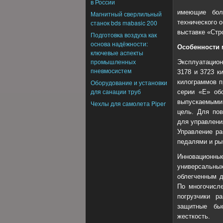
в России
имеющие бол
Магнитный сверлильный
станок bds mabasic 200
технического 
выставке «Стро
Подготовка воздуха как
основа надёжности:
Особенности 
ключевые аспекты
промышленных
Эксплуатацион
пневмосистем
3178 и 3723 к
Оборудование и установки
килограммов п
для санации труб
серии «Е» об
выпускаемыми
Чехлы для самолета Piper
цель. Для по
для управлени
Управление ра
педалями и ры
Инновационны
универсальн
облегченным д
По многочисле
погрузчики р
защитные бы
жесткость.