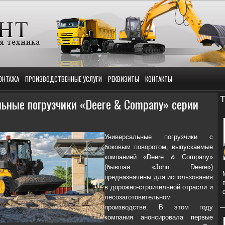
ОНТАЖА
ПРОИЗВОДСТВЕННЫЕ УСЛУГИ
РЕКВИЗИТЫ
КОНТАКТЫ
Т
ьные погрузчики «Deere & Company» серии
Универсальные погрузчики с
боковым поворотом, выпускаемые
компанией «Deere & Company»
(бывшая «John Deere»)
предназначены для использования
в дорожно-строительной отрасли и
лесозаготовительном
производстве. В этом году
компания анонсировала первые