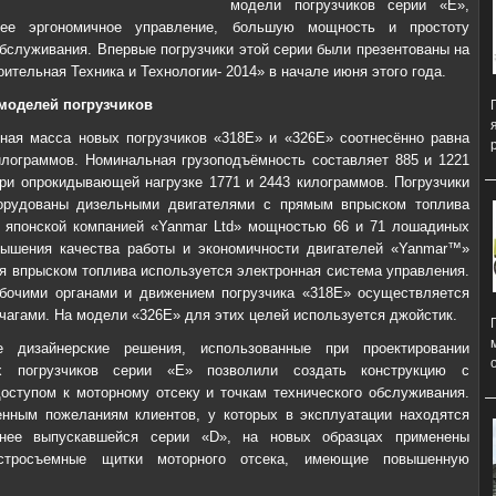
модели погрузчиков серии «Е»,
ее эргономичное управление, большую мощность и простоту
обслуживания. Впервые погрузчики этой серии были презентованы на
ительная Техника и Технологии- 2014» в начале июня этого года.
моделей погрузчиков
ная масса новых погрузчиков «318Е» и «326Е» соотнесённо равна
илограммов. Номинальная грузоподъёмность составляет 885 и 1221
ри опрокидывающей нагрузке 1771 и 2443 килограммов. Погрузчики
орудованы дизельными двигателями с прямым впрыском топлива
 японской компанией «Yanmar Ltd» мощностью 66 и 71 лошадиных
вышения качества работы и экономичности двигателей «Yanmar™»
я впрыском топлива используется электронная система управления.
бочими органами и движением погрузчика «318Е» осуществляется
чагами. На модели «326Е» для этих целей используется джойстик.
е дизайнерские решения, использованные при проектировании
ых погрузчиков серии «Е» позволили создать конструкцию с
оступом к моторному отсеку и точкам технического обслуживания.
нным пожеланиям клиентов, у которых в эксплуатации находятся
анее выпускавшейся серии «D», на новых образцах применены
стросъемные щитки моторного отсека, имеющие повышенную