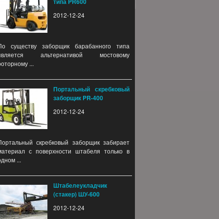
типа PR600
2012-12-24
По существу заборщик барабанного типа
является альтернативой мостовому
роторному ...
Портальный скребковый
заборщик PR-400
2012-12-24
Портальный скребковый заборщик забирает
материал с поверхности штабеля только в
одном ...
Штабелеукладчик
(стакер) ШУ-600
2012-12-24