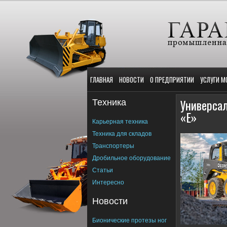
ГЛАВНАЯ
НОВОСТИ
О ПРЕДПРИЯТИИ
УСЛУГИ М
Техника
Универсал
«Е»
Карьерная техника
Техника для складов
Транспортеры
Дробильное оборудование
Статьи
Интересно
Новости
Бионические протезы ног