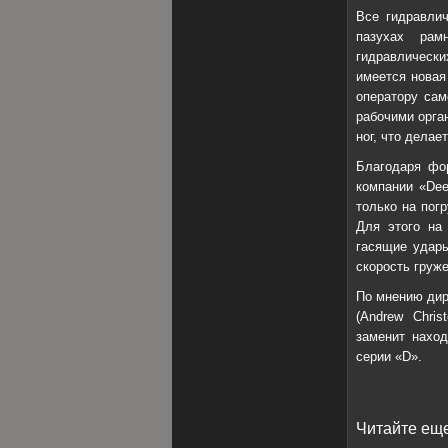
Все гидравлич
пазухах рам
гидравлически
имеется новая
оператору сам
рабочими орга
ног, что дела
Благодаря фо
компании «Dee
только на пог
Для этого на
гасящие удары
скорость груже
По мнению дир
(Andrew Chri
заменит наход
серии «D».
Читайте еще