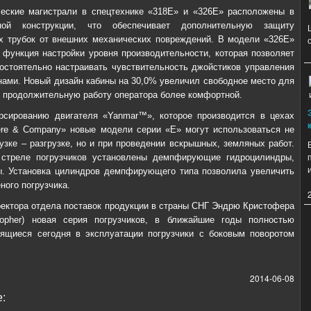
еские магистрали в спецтехнике «318Е» и «326Е» расположены в
ной конструкции, что обеспечивает дополнительную защиту
х трубок от внешних механических повреждений. В модели «326E»
 функция настройки уровня производительности, которая позволяет
остоятельно настраивать чувствительность джойстиков управления
нами. Новый дизайн кабины на 30,0% увеличил свободное место для
ет продолжительную работу оператора более комфортной.
рсированию двигателя «Yanmar™», которое производится в цехах
re & Company» новые модели серии «Е» могут использоваться не
рузке – разгрузке, но и при проведении вскрышных, земляных работ.
 стреле погрузчиков установлены демпфирующие гидроцилиндры,
. Установка цилиндров демпфирующего типа позволила увеличить
ного погрузчика.
ектора отдела поставок продукции в страны СНГ Эндрю Кристофера
stopher) новая серия погрузчиков, в ближайшие годы полностью
ящиеся сегодня в эксплуатации погрузчики с боковым поворотом
2014-06-08
: