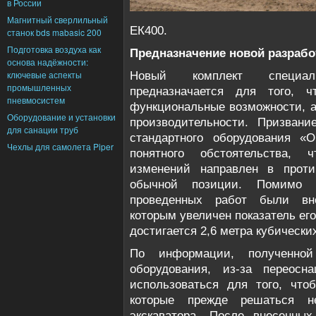
в России
Магнитный сверлильный
ЕК400.
станок bds mabasic 200
Подготовка воздуха как
Предназначение новой разрабо
основа надёжности:
ключевые аспекты
Новый комплект специализ
промышленных
предназначается для того, ч
пневмосистем
функциональные возможности, а
Оборудование и установки
производительности. Призвани
для санации труб
стандартного оборудования «О
Чехлы для самолета Piper
понятного обстоятельства,
изменений направлен в проти
обычной позиции. Помимо 
проведенных работ были вне
которым увеличен показатель его
достигается 2,6 метра кубически
По информации, полученной
оборудования, из-за переос
использоваться для того, что
которые прежде решаться 
экскаватора. После внесенны