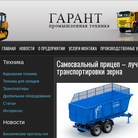
ГЛАВНАЯ
НОВОСТИ
О ПРЕДПРИЯТИИ
УСЛУГИ МОНТАЖА
ПРОИЗВОДСТВЕННЫЕ У
Техника
Самосвальный прицеп – луч
транспортировки зерна
Карьерная техника
Техника для складов
Транспортеры
Дробильное оборудование
Статьи
Интересно
Новости
Бионические протезы ног