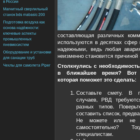
в России
Магнитный сверлильный
станок bds mabasic 200
Подготовка воздуха как
основа надёжности:
ключевые аспекты
составляющая различных комм
промышленных
используются в десятках сфер
пневмосистем
надежными, ведь любая авария
Оборудование и установки
неизменно становится причиной
для санации труб
Чехлы для самолета Piper
Столкнулись с необходимост
в ближайшее время? Вот у
которая поможет это сделать:
Составьте смету. В 
случаев, РВД требуютс
разных типов. Поверь
составить список, предв
Не можете или не х
самостоятельно? Т
специалистам.