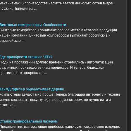
механизмах. В производстве насчитывается несколько сотен видов
пружин. Принцип их ...
Винтовые компрессоры. Особенности
Винтовые компрессоры занимают особое место в каталоге продукции
нашей компании. Винтовые компрессоры выпускают российские и
европейские ...
Где приобрести станки с ЧПУ?
Люди на протяжении долгого времени стремились к автоматизации
различных производственных процессов. И теперь, благодаря
достижениям прогресса, в ...
Как 3Д фрезер обрабатывает дерево
Компьютеры делают мир проще. Теперь благодаря интернету и технике
можно совершать покупку сидя перед монитором, не нужно идти и
стоять в ...
Станок гравировальный лазером
Предприятия, выпускающие приборы, маркируют каждое свое изделие.