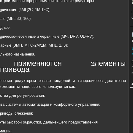
троительной сфере применяются такие редукторы:
дрические (4МЦ2С, 1МЦ2С);
ые (МВз-80, 160);
идные;
рическо-червячные и червячные (МЧ, DRV, UD-RV);
арные (ЗМП, МПО-2М/1М, МП1, 2, 3);
льного назначения.
применяются элементы
опривода
енения редуктором разных моделей и типоразмеров достаточно
е элементы чаще всего используются как:
ства для регулирования;
ва системы автоматизации и комфортного управления;
приводы слежения;
нты быстрой обработки, дальнейшего предоставления
мации;