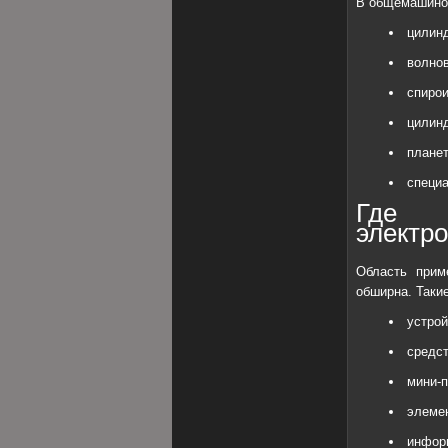
В общемашинос
цилин
волнов
спиро
цилинд
планет
специа
Где 
электр
Область прим
обширна. Таки
устрой
средст
мини-
элеме
инфор