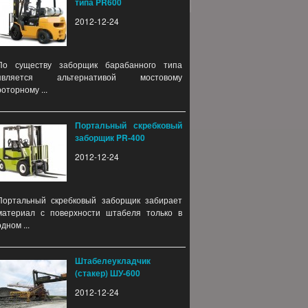
типа PR600
2012-12-24
По существу заборщик барабанного типа
является альтернативой мостовому
роторному ...
Портальный скребковый
заборщик PR-400
2012-12-24
Портальный скребковый заборщик забирает
материал с поверхности штабеля только в
одном ...
Штабелеукладчик
(стакер) ШУ-600
2012-12-24