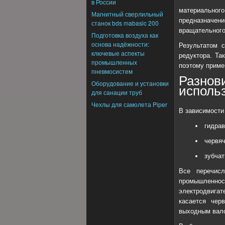
в России
материальног
Магнитный сверлильный
предназначен
станок bds mabasic 200
вращательного
Подготовка воздуха как
основа надёжности:
Результатом с
ключевые аспекты
редуктора. Та
промышленных
поэтому приме
пневмосистем
Разн
Оборудование и установки
исполь
для санации труб
Чехлы для самолета Piper
В зависимости
гидрав
червя
зубчат
Все перечис
промышленно
электродвигат
касается чер
выходным вало