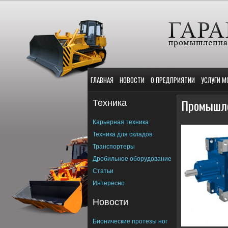
ГЛАВНАЯ
НОВОСТИ
О ПРЕДПРИЯТИИ
УСЛУГИ М
Техника
Промышле
Карьерная техника
Техника для складов
Транспортеры
Дробильное оборудование
Статьи
Интересно
Новости
Бионические протезы ног