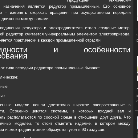
Продукцией технически-
о назначения является редуктор промышленный. Его основное
ие – изменять скорость вращения при осуществлении передачи
 движения между валами.
оединения редуктора и электродвигателя стало создание мотор-
кой редуктор считается универсальным элементом электропривода,
няется практически в каждой промышленной отрасли.
овидности и особенности
зования
 от типа передачи редуктора промышленные бывают:
лические;
чные;
ые.
ленные модели нашли достаточно широкое распространение в
сти. Особенно ценятся системы, в которых входной вал и
ель располагаются по соосной схеме в отношении друг друга. Что
вячных моделей, то стоит отметить изделие, в котором между
м и электродвигателем образуется угол в 90 градусов.