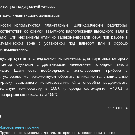
вляющие медицинской техники;
менты специального назначения.
ости используются планетарные, цилиндрические редукторы,
оответствии со схемой взаимного расположения выходного вала к
елю. Эти механизмы отлично зарекомендовали себя при работе в
лиматической зоне с установкой под навесом или в хорошо
ых помещениях.
уктор купить в стандартном исполнении, для грунтовки которого
я метод окунания с дальнейшим нанесением алкидной эмали
ушки. Если есть необходимость использования прибора в
х условиях, мы рекомендуем обратить внимание на специальные
краску всемирного использования. Она способна выдерживать
дельную температуру в 105К (t среды охлаждения +40°С) и
непрерывные показатели 155°С.
2018-01-04
:
Изготовление пружин
Пружины – незаменимая деталь, которая есть практически во всех