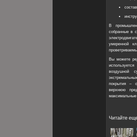
соста
инстру
В промышленн
собранные в с
электродвигат
умеренной к
проветриваем
Вы можете ред
используетс
воздушной с
экстремальны
покрытия – о
верхнюю пре
максимальные 
Читайте еще