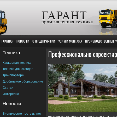
ГЛАВНАЯ
НОВОСТИ
О ПРЕДПРИЯТИИ
УСЛУГИ МОНТАЖА
ПРОИЗВОДСТВЕННЫЕ У
Техника
Профессионально спроекти
Карьерная техника
Техника для складов
Транспортеры
Дробильное оборудование
Статьи
Интересно
Новости
Бионические протезы ног
которые спроектируют дом, отта