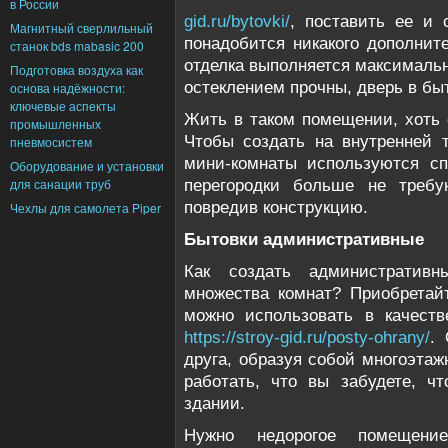
в России
gid.ru/bytovki/
, поставить ее и 
Магнитный сверлильный
понадобится никакого дополнит
станок bds mabasic 200
отделка выполняется максимальн
Подготовка воздуха как
остеклением прочны, дверь в бы
основа надёжности:
ключевые аспекты
Жить в таком помещении, хоть 
промышленных
Чтобы создать на внутренней 
пневмосистем
мини-комнаты используются сп
Оборудование и установки
для санации труб
перегородки больше не требу
повредив конструкцию.
Чехлы для самолета Piper
Бытовки административные
Как создать административн
множества комнат? Приобретай
можно использовать в качеств
https://stroy-gid.ru/posty-ohrany/
.
друга, образуя собой многоэтаж
работать, что вы забудете, ч
здании.
Нужно недорогое помещени