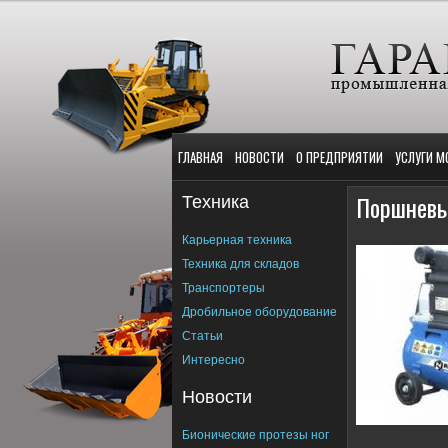
ГЛАВНАЯ
НОВОСТИ
О ПРЕДПРИЯТИИ
УСЛУГИ М
Техника
Поршневы
Карьерная техника
Техника для складов
Транспортеры
Дробильное оборудование
Статьи
Интересно
Новости
Бионические протезы ног