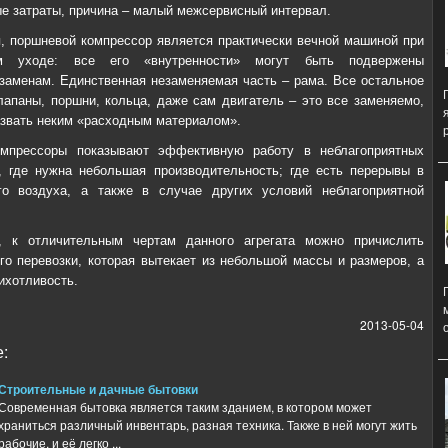
е затраты, причина – малый межсервисный интервал.
, поршневой компрессор является практически вечной машиной при
ом уходе: все его «внутренности» могут быть подвержены
заменам. Единственная незаменяемая часть – рама. Все остальное
лапаны, поршни, кольца, даже сам двигатель – это все заменяемо,
звать неким «расходным материалом».
мпрессоры показывают эффективную работу в неблагоприятных
, где нужна небольшая производительность; где есть перерывы в
го воздуха, а также в случае других условий неблагоприятной
, к отличительным чертам данного агрегата можно причислить
го перевозки, которая вытекает из небольшой массы и размеров, а
ихотливость.
2013-05-04
:
Строительные и дачные бытовки
Современная бытовка является таким зданием, в котором может
храниться различный инвентарь, разная техника. Также в ней могут жить
рабочие, и её легко ...