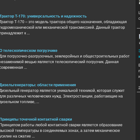
Трактор Т-170: универсальность и надежность
Трактор Т-170 – это модель трактора общего назначения, обладающая
гидромеханической или механической трансмиссией. Данный трактор
принадлежит к ...
О телескопическом погрузчике
Для погрузочно-разгрузочных, землеройных и общестроительных работ
незаменимой вещью является телескопический погрузчик. Данная
современная ...
Дизельгенераторы: области применения
Дизельный генератор является уникальной техникой, которая служит
для различных человеческих нужд. Электростанции, работающие на
дизельном топливе, ...
Принципы точечной контактной сварки
Принципом работы любой контактной сварки является образование
высокой температуры в соединяемых зонах, а затем механическое
усилие на сжатие ...