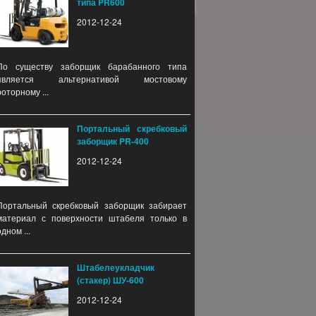
типа PR600
2012-12-24
По существу заборщик барабанного типа
является альтернативой мостовому
роторному ...
Портальный скребковый
заборщик PR-400
2012-12-24
Портальный скребковый заборщик забирает
материал с поверхности штабеля только в
одном ...
Штабелеукладчик
(стакер) ШУ-600
2012-12-24