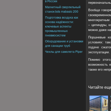
в России
первоначальны
Магнитный сверлильный
Вообще говоря
станок bds mabasic 200
своевременн
Подготовка воздуха как
многократным 
основа надёжности:
– цилиндры, к
ключевые аспекты
можно даже на
промышленных
пневмосистем
Поршневые ко
Оборудование и установки
условиях: там
для санации труб
подаче сжато
Чехлы для самолета Piper
эксплуатации.
Помимо этого
возможность е
также его непр
Читайте еще