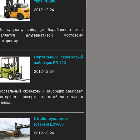
типа PR600
2012-12-24
По существу заборщик барабанного типа
является альтернативой мостовому
роторному ...
Портальный скребковый
заборщик PR-400
2012-12-24
Портальный скребковый заборщик забирает
материал с поверхности штабеля только в
одном ...
Штабелеукладчик
(стакер) ШУ-600
2012-12-24