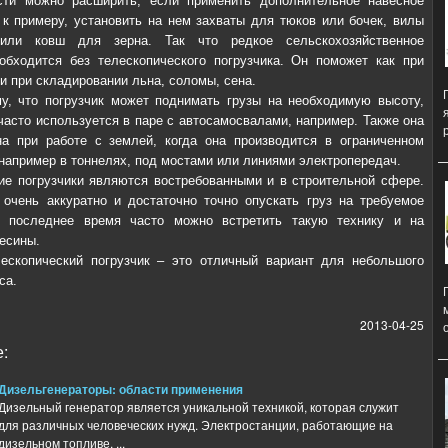
сти можно расширить, если применить дополнительное навесное
 к примеру, установить на нем захваты для тюков или бочек, вилы
или ковш для зерна. Так что редкое сельскохозяйственное
обходится без телескопического погрузчика. Он поможет как при
 и при складировании льна, соломы, сена.
у, что погрузчик может поднимать грузы на необходимую высоту,
 часто используется в паре с автосамосвалами, например. Также она
а при работе с землей, когда она производится в ограниченном
 например в тоннелях, под мостами или линиями электропередач.
ие погрузчики являются востребованными и в строительной сфере.
очень аккуратно и достаточно точно опускать груз на требуемое
В последнее время часто можно встретить такую технику и на
весины.
ескопический погрузчик – это отличный вариант для небольшого
са.
2013-04-25
:
Дизельгенераторы: области применения
Дизельный генератор является уникальной техникой, которая служит
для различных человеческих нужд. Электростанции, работающие на
дизельном топливе, ...