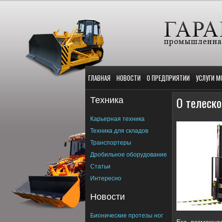
ГЛАВНАЯ
НОВОСТИ
О ПРЕДПРИЯТИИ
УСЛУГИ М
Техника
О телеско
Карьерная техника
Техника для складов
Транспортеры
Дробильное оборудование
Статьи
Интересно
Новости
Бионические протезы ног