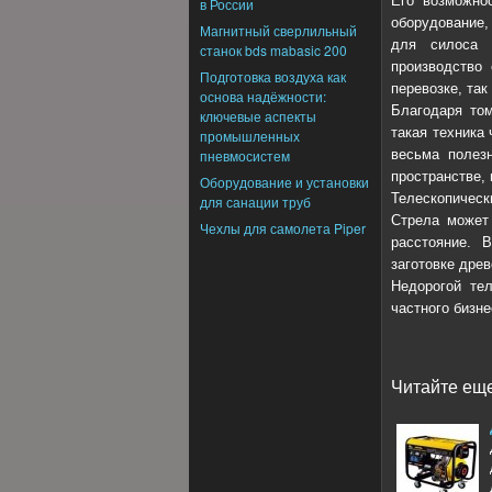
Его возможно
в России
оборудование,
Магнитный сверлильный
для силоса 
станок bds mabasic 200
производство 
Подготовка воздуха как
перевозке, так
основа надёжности:
Благодаря том
ключевые аспекты
такая техника
промышленных
пневмосистем
весьма полезн
пространстве,
Оборудование и установки
Телескопическ
для санации труб
Стрела может 
Чехлы для самолета Piper
расстояние. 
заготовке дре
Недорогой тел
частного бизне
Читайте еще