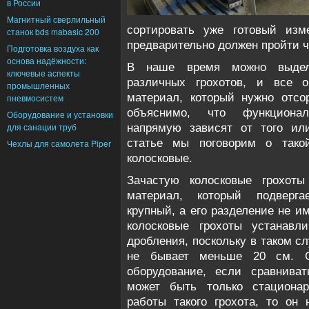
в России
Магнитный сверлильный
сортировать уже готовый изм
станок bds mabasic 200
предварительно должен пройти ч
Подготовка воздуха как
основа надёжности:
В наше время можно выдели
ключевые аспекты
различных грохотов, и все о
промышленных
материал, который нужно отсо
пневмосистем
объяснимо, что функционал
Оборудование и установки
для санации труб
напрямую зависят от того ил
статье мы поговорим о такой
Чехлы для самолета Piper
колосковые.
Зачастую колосковые грохоты
материал, который подверга
крупный, а его разделение не и
колосковые грохоты устанавл
дробления, поскольку в таком с
не бывает меньше 20 см. Сл
оборудование, если сравнива
может быть только стационар
работы такого грохота, то он 