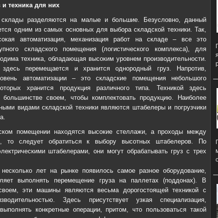
 и техника для них
, склады разделяются на малые и большие. Безусловно, данный
ется одним из самых основных для выбора складской техники. Так,
сокая автоматизация, механизация работ на складе – все это
упного складского помещения (логистического комплекса), для
ходима техника, обладающая высоким уровнем производительности.
 здесь перемещается и хранится однородный груз. Напротив,
овень автоматизации – это складские помещения небольшого
оторых хранится продукция различного типа. Техникой здесь
в большинстве своем, чтобы комплектовать продукцию. Наиболее
ными видами складской техники являются штабелеры и погрузчики
а.
ском помещении находятся высокие стеллажи, а проходы между
, то следует обратиться к выбору высотных штабелеров. По
лектрическими штабелерами, они могут обрабатывать груз с трех
 несколько лет на рынке появилось самое разное оборудование,
оляет выполнять перемещение груза на паллетах (поддонах). В
своем, эти машины являются весьма дорогостоящей техникой с
зводительностью. Здесь присутствует узкая специализация,
ыполнять конкретные операции, притом, что пользоваться такой