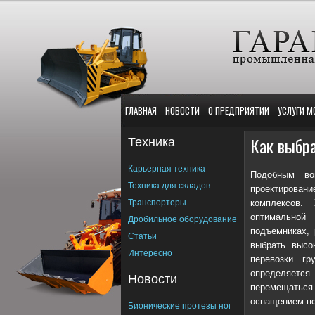
ГЛАВНАЯ
НОВОСТИ
О ПРЕДПРИЯТИИ
УСЛУГИ М
Техника
Как выбра
Карьерная техника
Подобным во
Техника для складов
проектирова
Транспортеры
комплексов.
оптимальной 
Дробильное оборудование
подъемниках, 
Статьи
выбрать высо
Интересно
перевозки гр
определяется
Новости
перемещаться
оснащением п
Бионические протезы ног