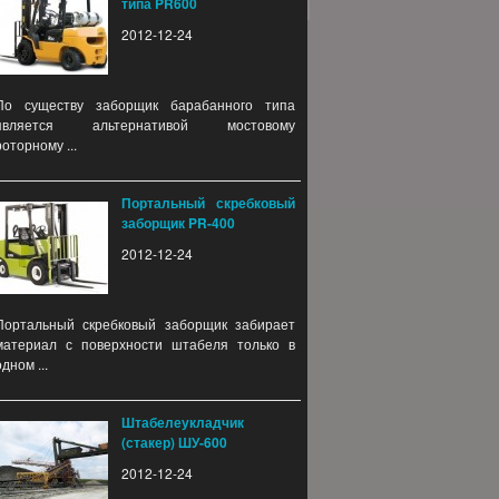
типа PR600
2012-12-24
По существу заборщик барабанного типа
является альтернативой мостовому
роторному ...
Портальный скребковый
заборщик PR-400
2012-12-24
Портальный скребковый заборщик забирает
материал с поверхности штабеля только в
одном ...
Штабелеукладчик
(стакер) ШУ-600
2012-12-24