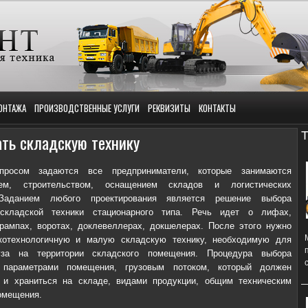
ОНТАЖА
ПРОИЗВОДСТВЕННЫЕ УСЛУГИ
РЕКВИЗИТЫ
КОНТАКТЫ
Т
ть складскую технику
просом задаются все предприниматели, которые занимаются
нием, строительством, оснащением складов и логистических
 Заданием любого проектирования является решение выбора
складской техники стационарного типа. Речь идет о лифах,
рампах, воротах, доклевеллерах, докшелерах. После этого нужно
котехнологичную и малую складскую технику, необходимую для
уза на территории складского помещения. Процедура выбора
 параметрами помещения, грузовым потоком, который должен
 и храниться на складе, видами продукции, общим техническим
омещения.