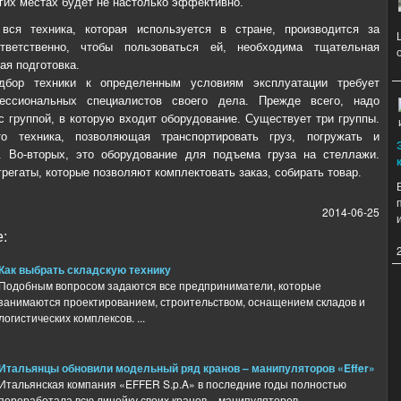
угих местах будет не настолько эффективно.
 вся техника, которая используется в стране, производится за
ответственно, чтобы пользоваться ей, необходима тщательная
ая подготовка.
дбор техники к определенным условиям эксплуатации требует
ссиональных специалистов своего дела. Прежде всего, надо
с группой, в которую входит оборудование. Существует три группы.
то техника, позволяющая транспортировать груз, погружать и
. Во-вторых, это оборудование для подъема груза на стеллажи.
грегаты, которые позволяют комплектовать заказ, собирать товар.
2014-06-25
:
Как выбрать складскую технику
Подобным вопросом задаются все предприниматели, которые
занимаются проектированием, строительством, оснащением складов и
логистических комплексов. ...
Итальянцы обновили модельный ряд кранов – манипуляторов «Effer»
Итальянская компания «EFFER S.p.A» в последние годы полностью
переработала всю линейку своих кранов – манипуляторов, ...