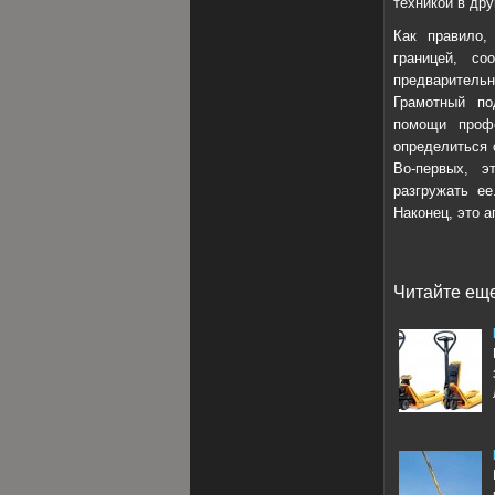
техникой в др
Как правило,
границей, со
предварительн
Грамотный по
помощи профе
определиться 
Во-первых, э
разгружать ее
Наконец, это а
Читайте еще