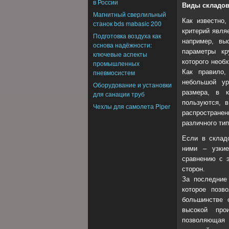
в России
Виды складов
Магнитный сверлильный
Как известно
станок bds mabasic 200
критерий явля
Подготовка воздуха как
например, вы
основа надёжности:
параметры кр
ключевые аспекты
которого необ
промышленных
пневмосистем
Как правило,
небольшой ур
Оборудование и установки
размера, в к
для санации труб
пользуются, 
Чехлы для самолета Piper
распространен
различного тип
Если в склад
ними – узкие
сравнению с э
сторон.
За последние
которое позв
большинстве 
высокой прои
позволяющая в