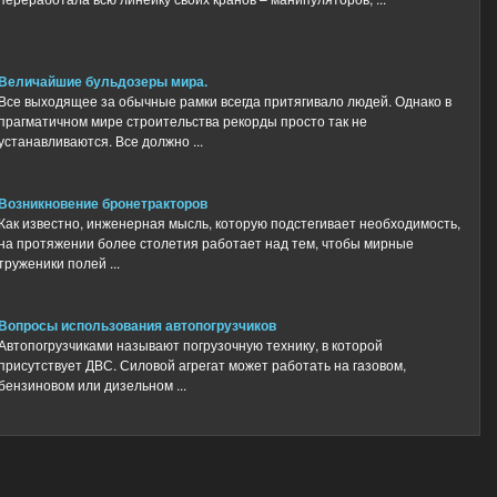
Величайшие бульдозеры мира.
Все выходящее за обычные рамки всегда притягивало людей. Однако в
прагматичном мире строительства рекорды просто так не
устанавливаются. Все должно ...
Возникновение бронетракторов
Как известно, инженерная мысль, которую подстегивает необходимость,
на протяжении более столетия работает над тем, чтобы мирные
труженики полей ...
Вопросы использования автопогрузчиков
Автопогрузчиками называют погрузочную технику, в которой
присутствует ДВС. Силовой агрегат может работать на газовом,
бензиновом или дизельном ...