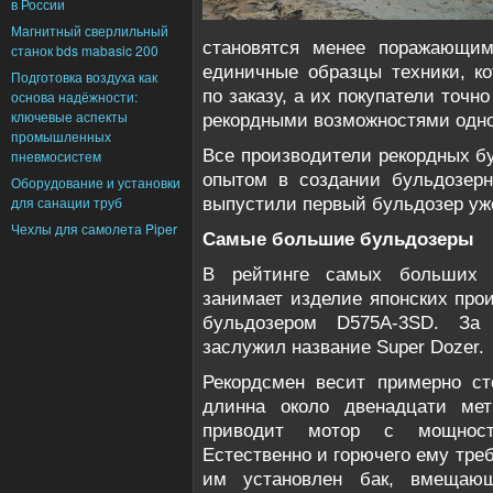
в России
Магнитный сверлильный
становятся менее поражающим
станок bds mabasic 200
единичные образцы техники, ко
Подготовка воздуха как
по заказу, а их покупатели точн
основа надёжности:
ключевые аспекты
рекордными возможностями одно
промышленных
Все производители рекордных б
пневмосистем
опытом в создании бульдозерн
Оборудование и установки
для санации труб
выпустили первый бульдозер уже
Чехлы для самолета Piper
Самые большие бульдозеры
В рейтинге самых больших б
занимает изделие японских про
бульдозером D575A-3SD. За 
заслужил название Super Dozer.
Рекордсмен весит примерно ст
длинна около двенадцати мет
приводит мотор с мощнос
Естественно и горючего ему тре
им установлен бак, вмещаю