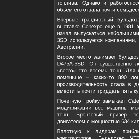
топлива. Однако и работоспосо
объем его отвала почти семьдес
Впервые грандиозный бульдоз
выставке Conexpo еще в 1981 г
начал выпускаться небольшими
3SD используется компаниями
Австралии.
Второе место занимает бульдоз
D475A-5SD. Он существенно ле
«всего» сто восемь тонн. Для
поменьше – каких-то 890 ло
производительность стала в д
вместить почти тридцать пять к
Почетную тройку замыкает Cater
модификации вес машины може
тонн. Бронзовый призер осн
двигателем с мощностью 634 кил
Вплотную к лидерам прибли
конструкторов. Бульдозер Ч