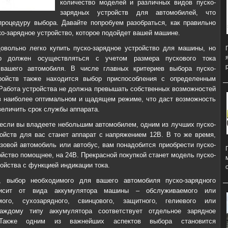
количество моделей и различных видов пуско-
зарядных устройств для автомобилей, что
процедуру выбора. Давайте попробуем разобраться, как правильно
ко-зарядное устройство, которое подойдет вашей машине.
овольно легко купить пуско-зарядное устройство для машины, но
р должен осуществляться с учетом размера пускового тока
 вашего автомобиля. В числе главных критериев выбора пуско-
ройств также находится выбор приспособления с определенным
 Работа устройства не должна превышать собственных возможностей
в наиболее оптимальном и щадящем режиме, что даст возможность
величить срок службы аппарата.
 если вы владеете небольшим автомобилем, одним из лучших пуско-
ойств для вас станет аппарат с напряжением 12В. В то же время,
узовой автомобиль или автобус, вам понадобится приобрести пуско-
ойство помощнее, на 24В. Прекрасной покупкой станет модель пуско-
ойства с функцией индикации тока.
, выбор необходимого для вашего автомобиля пуско-зарядного
висит от вида аккумулятора машины – обслуживаемого или
мого, сухозарядного, свинцового, защитного, гелиевого или
Каждому типу аккумулятора соответствует отдельное зарядное
 Также одним из важнейших аспектов выбора становится