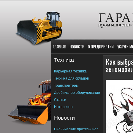
ГЛАВНАЯ
НОВОСТИ
О ПРЕДПРИЯТИИ
УСЛУГИ М
Техника
Как выбра
автомоби
Карьерная техника
Техника для складов
Транспортеры
Дробильное оборудование
Статьи
Интересно
Новости
Бионические протезы ног