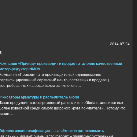
2014-07-24
:
Компания «Привод» производит и продает эталонно качественный
мотор-редуктор NMRV
Компания «Привод» - это производитель и одновременно
сертифицированный сервисный центр, поставщик и продавец
востребованных на российском рынке очень ...
Фиксаторы арматуры и распылитель Gloria
Такая продукция, как современный распылитель Gloria становится все
более известной среди самого широкого круга покупателей. Потому что
такие ...
Эффективная газификация — на чём не стоит экономить
На данный момент очень часто говорят – правильно устроенные