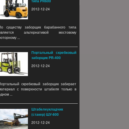
типа PR600
2012-12-24
По существу заборщик барабанного типа
является альтернативой мостовому
роторному ...
Портальный скребковый
заборщик PR-400
2012-12-24
Портальный скребковый заборщик забирает
материал с поверхности штабеля только в
одном ...
Штабелеукладчик
(стакер) ШУ-600
2012-12-24