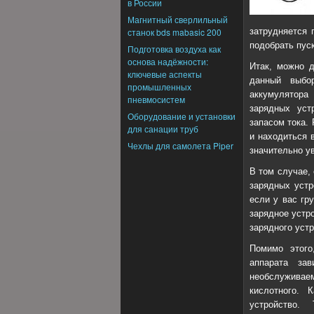
в России
Магнитный сверлильный
станок bds mabasic 200
затрудняется 
подобрать пус
Подготовка воздуха как
основа надёжности:
Итак, можно д
ключевые аспекты
данный выбо
промышленных
аккумулятора
пневмосистем
зарядных уст
Оборудование и установки
запасом тока.
для санации труб
и находиться 
Чехлы для самолета Piper
значительно у
В том случае,
зарядных устр
если у вас гр
зарядное устр
зарядного устр
Помимо этого
аппарата за
необслуживае
кислотного. 
устройство.