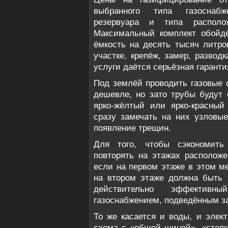
выбранного типа газоснабж
резервуара и типа располож
Максимальный комплект обойд
ёмкость на десять тысяч литров
участке, крепёж, замер, развод
услуги даётся серьёзная гарантия
Под землёй проводить газовые 
дешевле, но зато трубы будут 
ярко-жёлтый или ярко-красный
сразу замечать на них узловые
появление трещин.
Для того, чтобы сэкономить 
повторять на этажах располож
если на первом этаже в этом ме
на втором этаже должна быть 
действительно эффектив
газоснабжением, подведённым за
То же касается и воды, и элек
схема с «общей шиной», «стояк