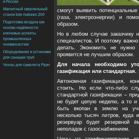
в России
Магнитный сверлильный
смогут выявить потенциальны
станок bds mabasic 200
(газа, электроэнергии) и пом
Подготовка воздуха как
образом.
основа надёжности:
ключевые аспекты
Но в любом случае заказчику н
промышленных
специалистов. И поэтому важно
пневмосистем
делать. Экономить не нужно
Оборудование и установки
проявится не лучшим образом.
для санации труб
Для начала необходимо уто
Чехлы для самолета Piper
газификация или стандартная.
Автономная газификация, кон
стоить. Но если что-либо сл
стандартной газификации – прид
не будет целую неделю, а то и
быть вкопан в землю на уча
несколько тысяч литров, куда и
резервуар будет резервной ё
неполадок с газоснабжением.
Цены на газифицирование от