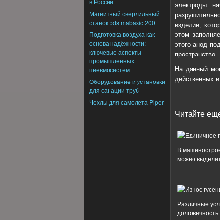
в России
электроды на
Магнитный сверлильный
разрушительно
станок bds mabasic 200
изделие, кото
Подготовка воздуха как
этом заполняе
основа надёжности:
этого анод по
ключевые аспекты
пространстве.
промышленных
пневмосистем
На данный мом
действенных и
Оборудование и установки
для санации труб
Чехлы для самолета Piper
Читайте еще
В машинострое
можно выделить
Различные усл
долговечность 