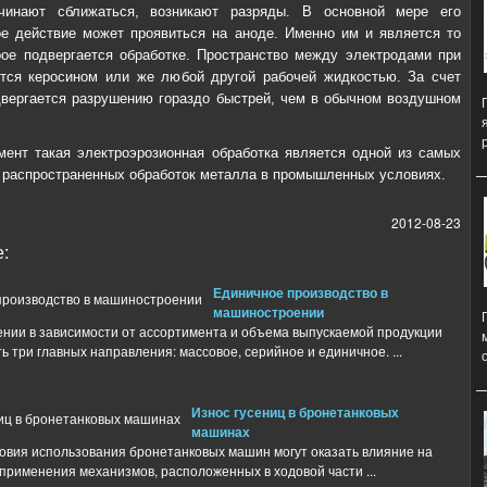
чинают сближаться, возникают разряды. В основной мере его
е действие может проявиться на аноде. Именно им и является то
рое подвергается обработке. Пространство между электродами при
тся керосином или же любой другой рабочей жидкостью. За счет
двергается разрушению гораздо быстрей, чем в обычном воздушном
ент такая электроэрозионная обработка является одной из самых
 распространенных обработок металла в промышленных условиях.
2012-08-23
:
Единичное производство в
машиностроении
нии в зависимости от ассортимента и объема выпускаемой продукции
 три главных направления: массовое, серийное и единичное. ...
Износ гусениц в бронетанковых
машинах
овия использования бронетанковых машин могут оказать влияние на
применения механизмов, расположенных в ходовой части ...