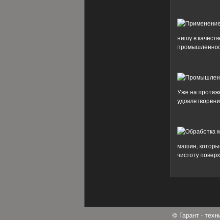
нишу в качеств
промышленност
Уже на протяж
удовлетворение
машин, которы
чистоту поверх
© Гарант - тех