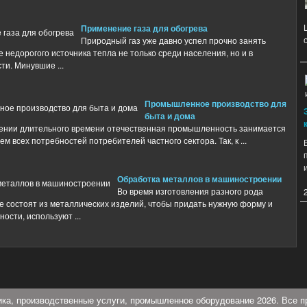
Применение газа для обогрева
Природный газ уже давно успел прочно занять
е недорогого источника тепла не только среди населения, но и в
и. Минувшие ...
Промышленное производство для
быта и дома
ении длительного времени отечественная промышленность занимается
м всех потребностей потребителей частного сектора. Так, к ...
Обработка металлов в машиностроении
Во время изготовления разного рода
е состоят из металлических изделий, чтобы придать нужную форму и
ности, используют ...
ника, производственные услуги, промышленное оборудование 2026. Все 