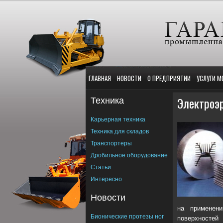
ГЛАВНАЯ
НОВОСТИ
О ПРЕДПРИЯТИИ
УСЛУГИ М
Техника
Электроэ
Карьерная техника
Техника для складов
Транспортеры
Дробильное оборудование
Статьи
Интересно
Новости
на применени
Бионические протезы ног
поверхностей