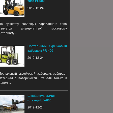
типа PR600
2012-12-24
По существу заборщик барабанного типа
является альтернативой мостовому
роторному ...
Портальный скребковый
заборщик PR-400
2012-12-24
Портальный скребковый заборщик забирает
материал с поверхности штабеля только в
одном ...
Штабелеукладчик
(стакер) ШУ-600
2012-12-24