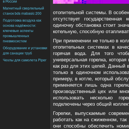
в России
Магнитный сверлильный
отопительной системы. В особен
станок bds mabasic 200
отсутствует государственная 
Подготовка воздуха как
одиночку обстановка стоит знач
основа надёжности:
ключевые аспекты
котельную, способную отапливат
промышленных
При применении не только в кол
пневмосистем
отопительных системах в качес
Оборудование и установки
для санации труб
горячая вода. Для того чтоб
универсальная горелка, котора
Чехлы для самолета Piper
как раз для этих целей. Данный 
только в одиночном использова
примеру, в котле, который обсл
применяется лишь одна горелк
производственный цех или мно
использовать несколько гор
подключены через общий коллек
Горелки, выпускаемые совреме
работать как на сжиженном, так
они способны обеспечить номи