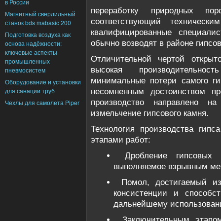
в России
переработку природных по
Магнитный сверлильный
соответствующий технически
станок bds mabasic 200
квалифицированные специали
Подготовка воздуха как
обычно возводят в районе гипсо
основа надёжности:
ключевые аспекты
Отличительной чертой открыт
промышленных
высокая производительнос
пневмосистем
минимальные потери самого ги
Оборудование и установки
для санации труб
несомненным достоинством про
производство направлено на
Чехлы для самолета Piper
измельчение гипсового камня.
Технология производства гипс
этапами работ:
Дробление гипсовых 
выполняемое взрывным ме
Помол, достигаемый и
консистенции и способс
дальнейшему использован
Заключительным этапо