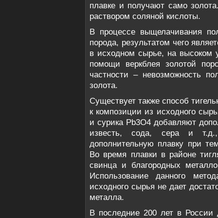
плавке и получают само золота
раствором соляной кислоты.
В процессе выщелачивания пол
порода, результатом чего являет
в исходном сырье, на высоком 
помощи веркблея золотой поро
частности – невозможность по
золота.
Существует также способ тигель
к композиции из исходного сырь
и сурика Pb3O4 добавляют допол
известь, сода, сера и т.д.
дополнительную плавку при тем
Во время плавки в районе тигл
свинца и благородных металло
Использование данного мето
исходного сырья не дает достат
металла.
В последние 200 лет в России 