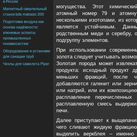
в России
могущества. Этот химическ
Магнитный сверлильный
атомный номер 79 и атомную
станок bds mabasic 200
несколькими изотопами, из кот
Подготовка воздуха как
является устойчивым. Данн
основа надёжности:
ключевые аспекты
родственным меди и серебру, 
промышленных
подгруппу элементов.
пневмосистем
При использовании современн
Оборудование и установки
для санации труб
золота следует учитывать возмо
Золотая порода может извлека
Чехлы для самолета Piper
продукта: исходный продукт д
меньших фракций, после ч
добавляются галенит или зерн
или натрий, или их композици
расплавление перечисленных
расплавленную смесь выдержи
печи.
Далее приступают к выщелачи
чего сливают жидкую фракцию
выделить веркблея – именно 