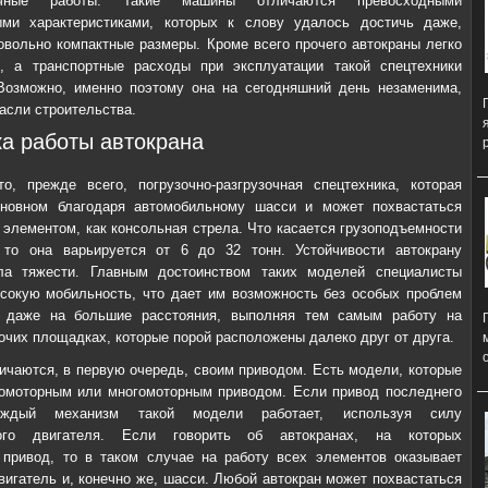
очные работы. Такие машины отличаются превосходными
ыми характеристиками, которых к слову удалось достичь даже,
овольно компактные размеры. Кроме всего прочего автокраны легко
, а транспортные расходы при эксплуатации такой спецтехники
Возможно, именно поэтому она на сегодняшний день незаменима,
расли строительства.
а работы автокрана
о, прежде всего, погрузочно-разгрузочная спецтехника, которая
сновном благодаря автомобильному шасси и может похвастаться
 элементом, как консольная стрела. Что касается грузоподъемности
 то она варьируется от 6 до 32 тонн. Устойчивости автокрану
ла тяжести. Главным достоинством таких моделей специалисты
сокую мобильность, что дает им возможность без особых проблем
я даже на большие расстояния, выполняя тем самым работу на
очих площадках, которые порой расположены далеко друг от друга.
ичаются, в первую очередь, своим приводом. Есть модели, которые
омоторным или многомоторным приводом. Если привод последнего
ждый механизм такой модели работает, используя силу
ного двигателя. Если говорить об автокранах, на которых
привод, то в таком случае на работу всех элементов оказывает
вигатель и, конечно же, шасси. Любой автокран может похвастаться