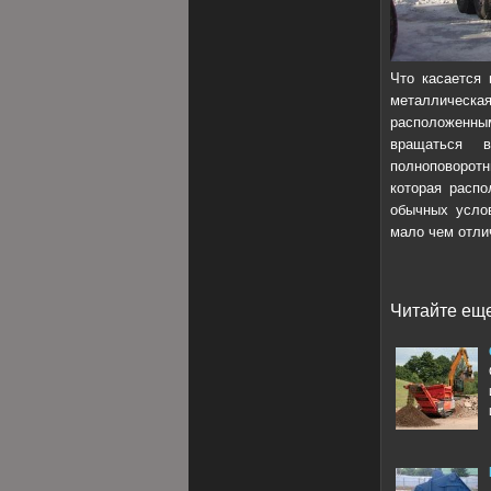
Что касается 
металлическа
расположенн
вращаться 
полноповорот
которая распо
обычных услов
мало чем отли
Читайте еще