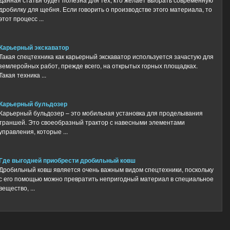
дробилку для щебня. Если говорить о производстве этого материала, то
этот процесс ...
Карьерный экскаватор
Такая спецтехника как карьерный экскаватор используется зачастую для
землеройных работ, прежде всего, на открытых горных площадках.
Такая техника ...
Карьерный бульдозер
Карьерный бульдозер – это мобильная установка для проделывания
траншей. Это своеобразный трактор с навесными элементами
управления, которые ...
Где выгодней приобрести дробильный ковш
Дробильный ковш является очень важным видом спецтехники, поскольку
с его помощью можно превратить непригодный материал в специальное
вещество, ...