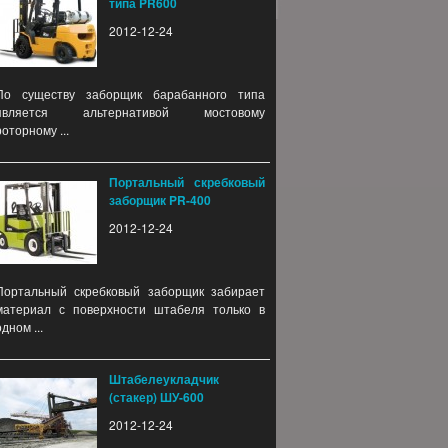
типа PR600
2012-12-24
По существу заборщик барабанного типа
является альтернативой мостовому
роторному ...
Портальный скребковый
заборщик PR-400
2012-12-24
Портальный скребковый заборщик забирает
материал с поверхности штабеля только в
одном ...
Штабелеукладчик
(стакер) ШУ-600
2012-12-24