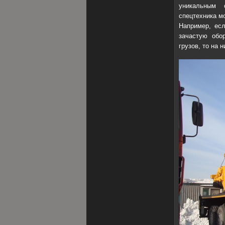
уникальным 
спецтехника м
Например, есл
зачастую обо
грузов, то на 