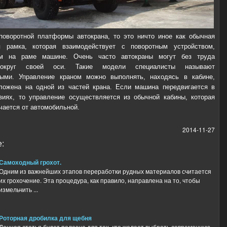
поворотной платформы автокрана, то это ничто иное как обычная
я рамка, которая взаимодействует с поворотным устройством,
ым на раме машине. Очень часто автокраны могут без труда
вокруг своей оси. Такие модели специалисты называют
ными. Управление краном можно выполнять, находясь в кабине,
ложена на одной из частей крана. Если машина передвигается в
иях, то управление осуществляется из обычной кабины, которая
чается от автомобильной.
2014-11-27
:
Самоходный грохот.
Одним из важнейших этапов переработки рудных материалов считается
их грохочение. Эта процедура, как правило, направлена на то, чтобы
измельчить ...
Роторная дробилка для щебня
Данная статья будет полезна для тех, кто желает выбрать современную