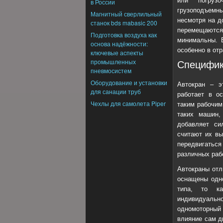
или погруз
в России
грузоподъемн
Магнитный сверлильный
несмотря на д
станок bds mabasic 200
перемещаются
Подготовка воздуха как
минимальны. 
основа надёжности:
особенно в от
ключевые аспекты
промышленных
Специфик
пневмосистем
Оборудование и установки
Автокран – эт
для санации труб
работает в о
Чехлы для самолета Piper
таким рабочим
таких машин,
добавляет си
считают их вы
передвигатьс
различных раб
Автокраны отл
оснащены одн
типа, то ка
индивидуаль
одномоторный 
влияние сам д