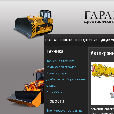
ГЛАВНАЯ
НОВОСТИ
О ПРЕДПРИЯТИИ
УСЛУГИ М
Техника
Автокран
Карьерная техника
Техника для складов
Транспортеры
Дробильное оборудование
Статьи
Интересно
Новости
помощи автокр
Бионические протезы ног