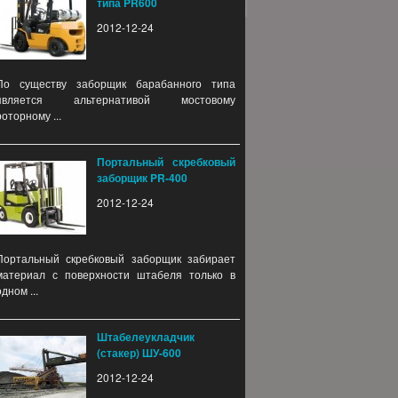
типа PR600
2012-12-24
По существу заборщик барабанного типа
является альтернативой мостовому
роторному ...
Портальный скребковый
заборщик PR-400
2012-12-24
Портальный скребковый заборщик забирает
материал с поверхности штабеля только в
одном ...
Штабелеукладчик
(стакер) ШУ-600
2012-12-24