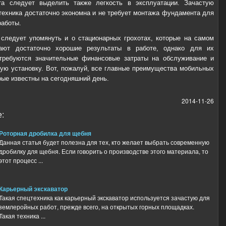
та следует выделить также легкость в эксплуатации. Зачастую
техника достаточно экономна и не требует монтажа фундамента для
аботы.
следует упомянуть и о стационарных грохотах, которые на самом
ают достаточно хорошие результаты в работе, однако для их
 требуются значительные финансовые затраты на обслуживание и
ую установку. Вот, пожалуй, все главные преимущества мобильных
рые известны на сегодняшний день.
2014-11-26
:
Роторная дробилка для щебня
Данная статья будет полезна для тех, кто желает выбрать современную
дробилку для щебня. Если говорить о производстве этого материала, то
этот процесс ...
Карьерный экскаватор
Такая спецтехника как карьерный экскаватор используется зачастую для
землеройных работ, прежде всего, на открытых горных площадках.
Такая техника ...