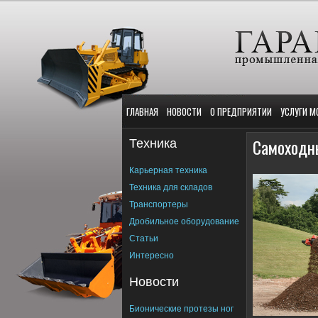
ГЛАВНАЯ
НОВОСТИ
О ПРЕДПРИЯТИИ
УСЛУГИ М
Техника
Самоходны
Карьерная техника
Техника для складов
Транспортеры
Дробильное оборудование
Статьи
Интересно
Новости
Бионические протезы ног