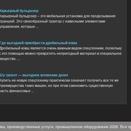
Карьерный бульдозер
Карьерный бульдозер – это мобильная установка для проделывания
траншей. Это своеобразный трактор с навесными элементами
управления, которые ...
Где выгодней приобрести дробильный ковш
Дробильный ковш является очень важным видом спецтехники, поскольку
с его помощью можно превратить непригодный материал в специальное
вещество, ...
Б/у грохот — выгодное вложение денег
Купить не новую спецтехнику практически означает получить все те же
преимущества таких машин, но при этом сэкономить существенную
часть финансовых ...
ника, производственные услуги, промышленное оборудование 2026. Все 