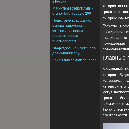
в России
которая напом
Магнитный сверлильный
грохота у не
станок bds mabasic 200
которые распо
Подготовка воздуха как
основа надёжности:
Грохоты мог
ключевые аспекты
сортировочн
промышленных
стационарные.
пневмосистем
принадлежат
Оборудование и установки
преимущества
для санации труб
Главные 
Чехлы для самолета Piper
Мобильный гр
которая буде
материала. К
является его 
могут похваст
грохоты бол
возможностями
Такая спецтех
его жесткости.