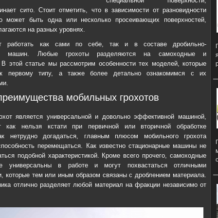
специальной поверхности,
инает сито. Стоит отметить, что в зависимости от разновидности
го может быть одна или несколько просеивающих поверхностей,
лагаются на разных уровнях.
ут работать как сами по себе, так и в составе дробильно-
ых машин. Любые грохоты разделяются на самоходные и
 В этой статье мы рассмотрим особенности тех моделей, которые
 к первому типу, а также более детально ознакомимся с их
ми.
преимущества мобильных грохотов
охот является универсальной и довольно эффективной машиной,
т как нельзя кстати при первичной или вторичной обработке
ак нетрудно догадаться, главным плюсом мобильного грохота
способность перемещаться. Как известно стационарные машины не
аться подобной характеристикой. Кроме всего прочего, самоходные
ее универсальны в работе и могут похвастаться отличными
, которые тем или иным образом связаны с дроблением материала.
ника отлично разделяет любой материал на фракции независимо от