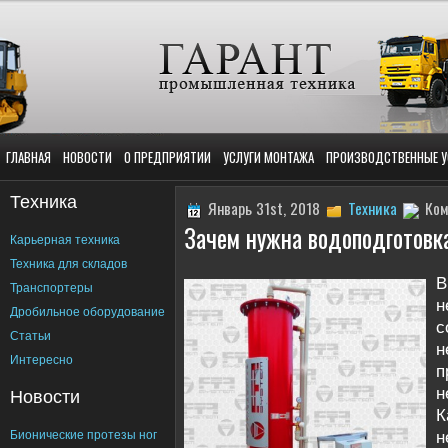
ГЛАВНАЯ
НОВОСТИ
О ПРЕДПРИЯТИИ
УСЛУГИ МОНТАЖА
ПРОИЗВОДСТВЕННЫЕ У
Техника
Январь 31st, 2018
Техника
Ком
Зачем нужна водоподготовк
Карьерная техника
Техника для складов
Транспортеры
н
Дробильное оборудование
с
Статьи
н
Интересно
п
Новости
н
К
Бионические протезы ног
н