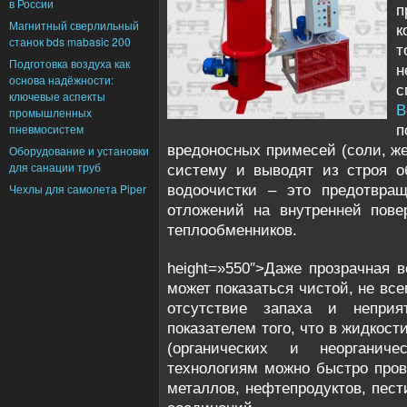
в России
п
Магнитный сверлильный
к
станок bds mabasic 200
т
Подготовка воздуха как
н
основа надёжности:
ключевые аспекты
В
промышленных
пневмосистем
п
вредоносных примесей (соли, же
Оборудование и установки
для санации труб
систему и выводят из строя о
Чехлы для самолета Piper
водоочистки – это предотвра
отложений на внутренней повер
теплообменников.
height=»550″>Даже прозрачная в
может показаться чистой, не все
отсутствие запаха и неприя
показателем того, что в жидкост
(органических и неорганиче
технологиям можно быстро пров
металлов, нефтепродуктов, пест