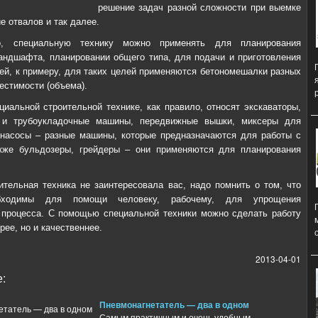
решение задач разной сложности при выемке
е отвалов и так далее.
о, специальную технику можно применять для планирования
андшафта, планировании общего типа, для подачи и приготовления
ей, к примеру, для таких целей применяются бетономешалки разных
естимости (объема).
циальной строительной технике, как правило, относят экскаваторы,
и трубоукладочные машины, передвижные вышки, миксеры для
онасосы – разные машины, которые предназначаются для работы с
акже бульдозеры, грейдеры – они применяются для планирования
ительная техника не заинтересовала вас, надо помнить о том, что
ходимы для помощи человеку, рабочему, для упрощения
 процесса. С помощью специальной техники можно сделать работу
рее, но и качественнее.
2013-04-01
:
Пневмонагнетатель — два в одном
Самым практичным и очень удобным