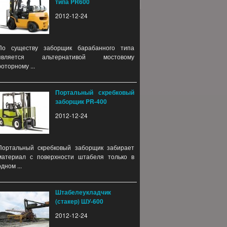
типа PR600
2012-12-24
По существу заборщик барабанного типа
является альтернативой мостовому
роторному ...
Портальный скребковый
заборщик PR-400
2012-12-24
Портальный скребковый заборщик забирает
материал с поверхности штабеля только в
одном ...
Штабелеукладчик
(стакер) ШУ-600
2012-12-24