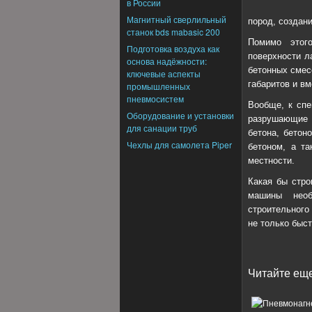
в России
Магнитный сверлильный
пород, создани
станок bds mabasic 200
Помимо этог
Подготовка воздуха как
поверхности л
основа надёжности:
бетонных смес
ключевые аспекты
габаритов и вм
промышленных
пневмосистем
Вообще, к спе
Оборудование и установки
разрушающие 
для санации труб
бетона, бетон
Чехлы для самолета Piper
бетоном, а т
местности.
Какая бы стро
машины необ
строительного
не только быст
Читайте еще