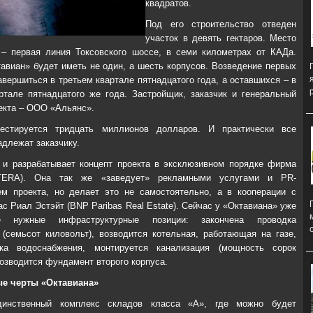
квадратов.
Под его строительство отведен
участок в девять гектаров. Место
– первая линия Токсовского шоссе, в семи километрах от КАДа.
авиан» будет иметь не один, а шесть корпусов. Возведение первых
авершиться в третьем квартале пятнадцатого года, а оставшихся – в
ртале пятнадцатого же года. Застройщик, заказчик и генеральный
екта – ООО «Альянс».
естируется тридцать миллионов долларов. И практически все
адлежат заказчику.
 и разрабатывает концепт проекта в эксклюзивном порядке фирма
ERA). Она так же «заведует» рекламными услугами и PR-
м проекта, но делает это не самостоятельно, а в кооперации с
с Риал Эстэйт (BNP Paribas Real Estate). Сейчас у «Октавиана» уже
 нужные инфраструктурные позиции: закончена проводка
 (семьсот киловольт), возводится котельная, работающая на газе,
ка водоснабжения, монтируется канализация (мощность сорок
Возводится фундамент второго корпуса.
е черты «Октавиана»
динственный комплекс складов класса «А», где можно будет