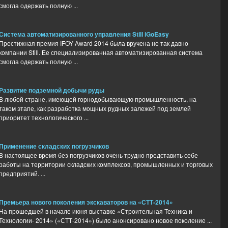
смогла одержать полную ...
Система автоматизированного управления Still iGoEasy
Престижная премия IFOY Award 2014 была вручена не так давно
компании Still. Ее специализированная автоматизированная система
смогла одержать полную ...
Развитие подземной добычи руды
В любой стране, имеющей горнодобывающую промышленность, на
таком этапе, как разработка мощных рудных залежей под землей
приоритет технологического ...
Применение складских погрузчиков
В настоящее время без погрузчиков очень трудно представить себе
работы на территории складских комплексов, промышленных и торговых
предприятий. ...
Премьера нового поколения экскаваторов на «СТТ-2014»
На прошедшей в начале июня выставке «Строительная Техника и
Технологии- 2014» («СТТ-2014») было анонсировано новое поколение ...