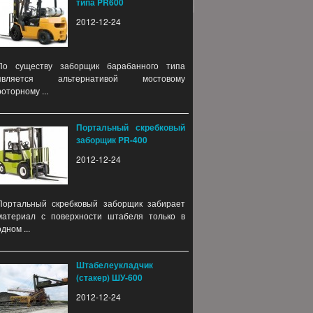
типа PR600
2012-12-24
По существу заборщик барабанного типа
является альтернативой мостовому
роторному ...
Портальный скребковый
заборщик PR-400
2012-12-24
Портальный скребковый заборщик забирает
материал с поверхности штабеля только в
одном ...
Штабелеукладчик
(стакер) ШУ-600
2012-12-24