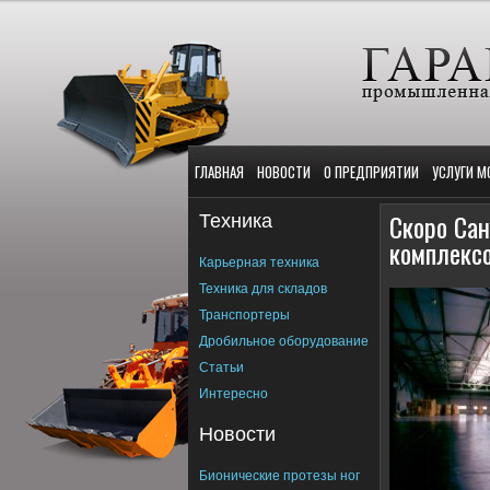
ГЛАВНАЯ
НОВОСТИ
О ПРЕДПРИЯТИИ
УСЛУГИ М
Техника
Скоро Сан
комплекс
Карьерная техника
Техника для складов
Транспортеры
Дробильное оборудование
Статьи
Интересно
Новости
Бионические протезы ног