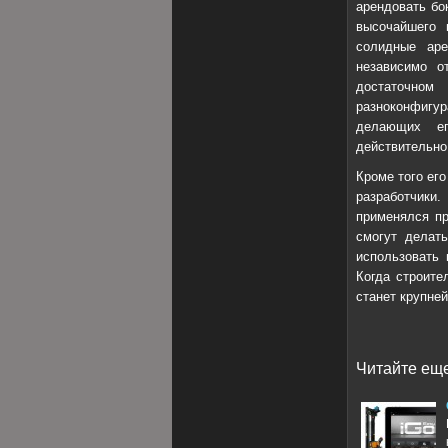
арендовать бо
высочайшего 
солидные аре
независимо о
достаточн
разноконфигур
делающих ег
действительно
Кроме того ег
разработчик
применялся пр
смогут делать
использовать 
Когда строите
станет крупне
Читайте еще