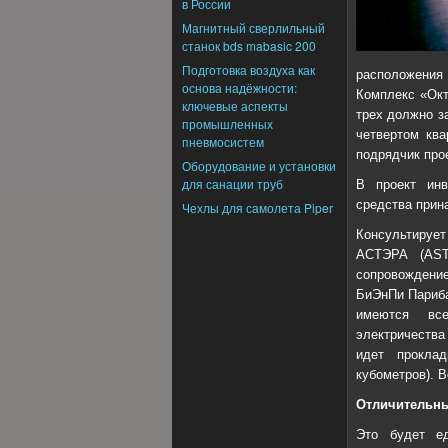
в России
Магнитный сверлильный
станок bds mabasic 200
Подготовка воздуха как
расположения 
основа надёжности:
Комплекс «Окт
ключевые аспекты
трех должно з
промышленных
четвертом ква
пневмосистем
подрядчик про
Оборудование и установки
для санации труб
В проект инв
средства прин
Чехлы для самолета Piper
Консультирует
АСТЭРА (AST
сопровождение
БиЭнПи Париба
имеются все
электричества
идет проклад
кубометров). 
Отличительны
Это будет е