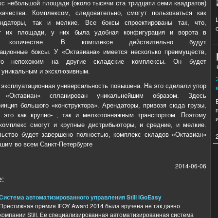
кс небольшой площади (около тысячи ста тридцати семи квадратов)
качества. Комплексом, следовательно, смогут пользоваться как
ндаторы, так и мелкие. Все боксы спроектированы так, что,
т их площади, у них была удобная конфигурация и ворота в
ом количестве. В комплексе действительно будут
ационные боксы. У «Октавиана» имеется несколько преимуществ,
о непохожим на другие складские комплексы. Он будет
 уникальным и эксклюзивным.
о эксплуатационная универсальность повышена. На это сделали упор
и. «Октавиан» спланирован уникальнейшим образом. Здесь
инцип большого «конструктора». Арендаторы, привозя сюда грузы,
 это как крупно- , так и мелкотоннажным транспортом. Поэтому
комплекс смогут и крупные дистрибьюторы, и средние, и мелкие.
льство будет завершено полностью, комплекс складов «Октавиан»
йшим во всем Санкт-Петербурге
2014-06-06
:
Система автоматизированного управления Still iGoEasy
Престижная премия IFOY Award 2014 была вручена не так давно
компании Still. Ее специализированная автоматизированная система