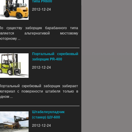
типа PR600
2012-12-24
По существу заборщик барабанного типа
является альтернативой мостовому
роторному ...
Портальный скребковый
заборщик PR-400
2012-12-24
Портальный скребковый заборщик забирает
материал с поверхности штабеля только в
одном ...
Штабелеукладчик
(стакер) ШУ-600
2012-12-24