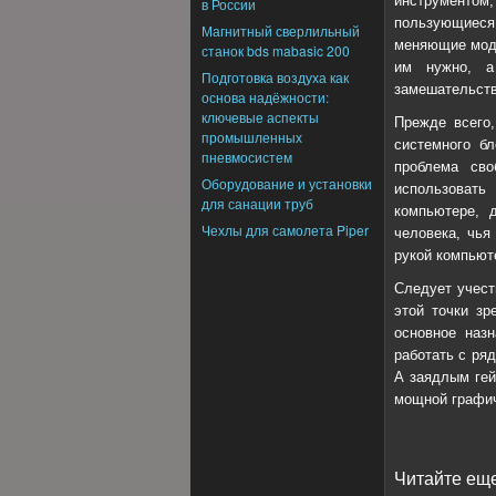
инструментом
в России
пользующиеся
Магнитный сверлильный
меняющие моде
станок bds mabasic 200
им нужно, а
Подготовка воздуха как
замешательств
основа надёжности:
ключевые аспекты
Прежде всего,
промышленных
системного бл
пневмосистем
проблема сво
Оборудование и установки
использовать
для санации труб
компьютере, 
Чехлы для самолета Piper
человека, чья
рукой компьют
Следует учест
этой точки зр
основное наз
работать с ря
А заядлым ге
мощной графич
Читайте еще