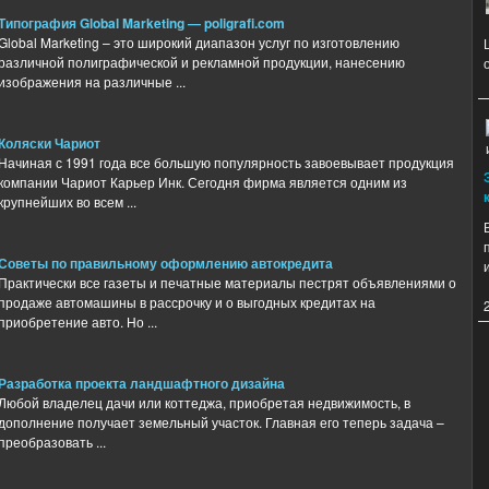
Типография Global Marketing — poligrafi.com
Global Marketing – это широкий диапазон услуг по изготовлению
различной полиграфической и рекламной продукции, нанесению
изображения на различные ...
Коляски Чариот
Начиная с 1991 года все большую популярность завоевывает продукция
компании Чариот Карьер Инк. Сегодня фирма является одним из
крупнейших во всем ...
Советы по правильному оформлению автокредита
Практически все газеты и печатные материалы пестрят объявлениями о
продаже автомашины в рассрочку и о выгодных кредитах на
приобретение авто. Но ...
Разработка проекта ландшафтного дизайна
Любой владелец дачи или коттеджа, приобретая недвижимость, в
дополнение получает земельный участок. Главная его теперь задача –
преобразовать ...