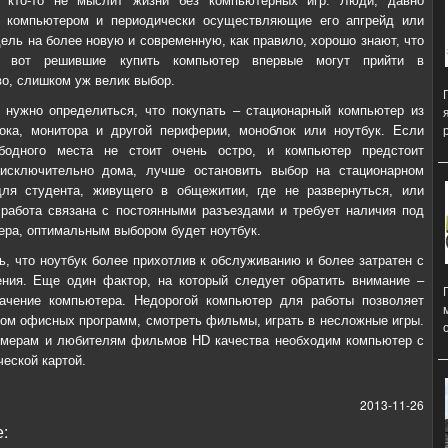
, кто-то не мыслит жизни без компьютерных игр. Люди, давно
 компьютером и периодически осуществляющие его апгрейд или
ль на более новую и современную, как правило, хорошо знают, что
 вот решившие купить компьютер впервые могут прийти в
о, слишком уж велик выбор.
 нужно определиться, что покупать – стационарный компьютер из
ока, монитора и другой периферии, моноблок или ноутбук. Если
бодного места не стоит очень остро, и компьютер предстоит
 исключительно дома, лучше остановить выбор на стационарном
для студента, живущего в общежитии, где не развернуться, или
 работа связана с постоянными разъездами и требует наличия под
ера, оптимальным выбором будет ноутбук.
ь, что ноутбук более прихотлив к обслуживанию и более затратен с
ения. Еще один фактор, на который следует обратить внимание –
начение компьютера. Недорогой компьютер для работы позволяет
дом офисных программ, смотреть фильмы, играть в несложные игры.
ймерам и любителям фильмов HD качества необходим компьютер с
еской картой.
2013-11-26
: