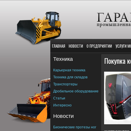
ГЛАВНАЯ
НОВОСТИ
О ПРЕДПРИЯТИИ
УСЛУГИ М
Техника
Покупка 
Карьерная техника
Техника для складов
Транспортеры
Дробильное оборудование
Статьи
Интересно
Новости
Бионические протезы ног