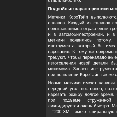
стабильностью.
Подробные характеристики ме
Метчики КороТэйп выполняютс
сплавов. Каждый из сплавов со
повышающимся отраслевым треб
и в автомобилестроении, и в
метчики появились потому
инструмента, который бы име
нарезания. К тому же современ
требуют, чтобы переналадочные
изготовления новой детали б
минимума. Запасы инструмента
при появлении КороТэйп так же 
Новые метчики имеют канавки 
передний угол постоянен, поэт
нарезать резьбу долгое время
при подъеме стружечной к
ликвидируется очень быстро. М
– T200-XM – имеют спиральную п