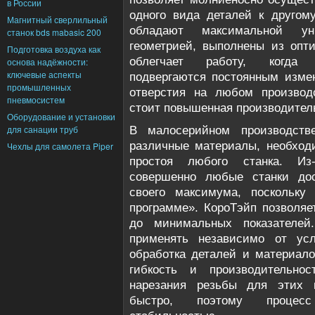
в России
одного вида деталей к другом
Магнитный сверлильный
обладают максимальной уни
станок bds mabasic 200
геометрией, выполнены из опт
Подготовка воздуха как
облегчает работу, когда 
основа надёжности:
ключевые аспекты
подвергаются постоянным изме
промышленных
отверстия на любом производ
пневмосистем
стоит повышенная производител
Оборудование и установки
для санации труб
В малосерийном производстве
различные материалы, необход
Чехлы для самолета Piper
простоя любого станка. И
совершенно любые станки дос
своего максимума, поскольку
программе». КороТэйп позволяе
до минимальных показателей
применять независимо от усл
обработка деталей и материал
гибкость и производительно
нарезания резьбы для этих м
быстро, поэтому процесс