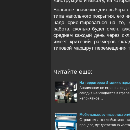
конструкцию и высоту, на которо
Большое значение для выбора с
типа напольного покрытия, его ч
надо ориентироваться на то, 
работа, сколько будет смен, как
среднем каждый день через скл
имеет критерий размеров скла
типовой маршрут перемещения т
Читайте еще:
На территории Италии откры
Англичанам не страшна недос
сегодня наблюдается в сфере 
неприятное ...
Мобильные, ручные листоги
Строительство любых масшта
процесс, где достаточно част
...