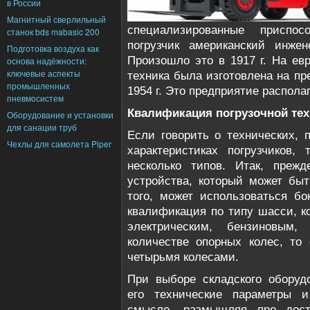
в России
Магнитный сверлильный
специализированные приспос
станок bds mabasic 200
погрузчик американский инже
Подготовка воздуха как
Произошло это в 1917 г. На ев
основа надёжности:
ключевые аспекты
техника была изготовлена на пр
промышленных
1954 г. Это предприятие распола
пневмосистем
Квалификация погрузочной те
Оборудование и установки
для санации труб
Если говорить о технических, 
Чехлы для самолета Piper
характеристиках погрузчиков,
несколько типов. Итак, прежд
устройства, который может бы
того, может использоваться бо
квалификация по типу шасси, к
электрическим, бензиновым,
количестве опорных колес, то
четырьмя колесами.
При выборе складского оборуд
его технические параметры 
смысле, размышляя про дост