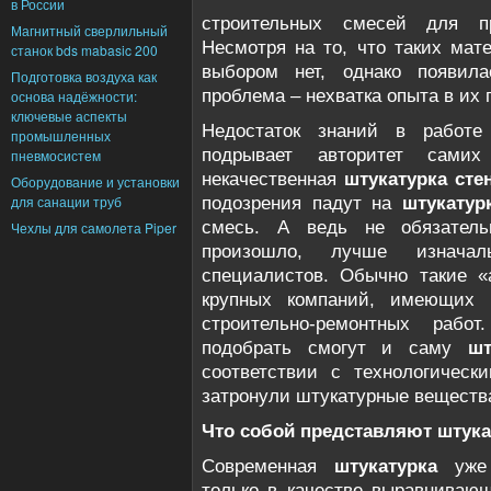
в России
строительных смесей для пр
Магнитный сверлильный
Несмотря на то, что таких мат
станок bds mabasic 200
выбором нет, однако появил
Подготовка воздуха как
проблема – нехватка опыта в их
основа надёжности:
ключевые аспекты
Недостаток знаний в работе
промышленных
подрывает авторитет самих
пневмосистем
некачественная
штукатурка сте
Оборудование и установки
для санации труб
подозрения падут на
штукатур
смесь. А ведь не обязатель
Чехлы для самолета Piper
произошло, лучше изначал
специалистов. Обычно такие «
крупных компаний, имеющих 
строительно-ремонтных раб
подобрать смогут и саму
шт
соответствии с технологичес
затронули штукатурные вещества
Что собой представляют штук
Современная
штукатурка
уже
только в качестве выравнивающ