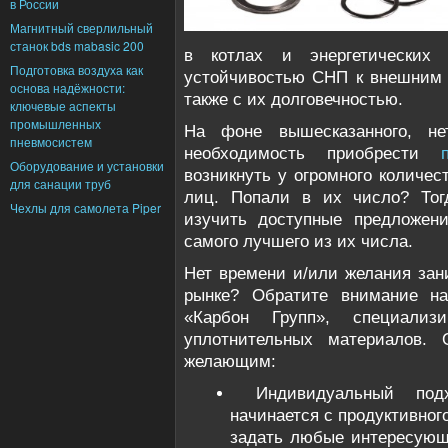
в России
Магнитный сверлильный
станок bds mabasic 200
в котлах и энергетических 
Подготовка воздуха как
устойчивостью СНП к внешним 
основа надёжности:
также с их долговечностью.
ключевые аспекты
промышленных
На фоне вышесказанного, нет
пневмосистем
необходимость приобрести
Оборудование и установки
возникнуть у огромного количе
для санации труб
лиц. Попали в их число? Тог
Чехлы для самолета Piper
изучить доступные предложен
самого лучшего из их числа.
Нет времени и/или желания зан
рынке? Обратите внимание на
«Карбон Групп», специализ
уплотнительных материалов. 
желающим:
Индивидуальный подх
начинается с продуктивного
задать любые интересующ